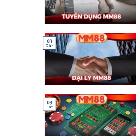
03
Th7
03
Th7