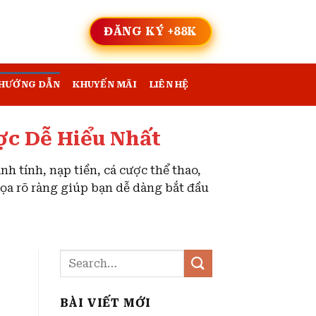
ĐĂNG KÝ +88K
HƯỚNG DẪN
KHUYẾN MÃI
LIÊN HỆ
c Dễ Hiểu Nhất
 tính, nạp tiền, cá cược thể thao,
họa rõ ràng giúp bạn dễ dàng bắt đầu
BÀI VIẾT MỚI