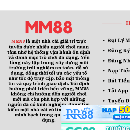
H
Đại Lý 
MM88
là một nhà cái giải trí trực
tuyến được nhiều người chơi quan
Đăng Ký
tâm nhờ hệ thống vận hành ổn định
và danh mục trò chơi đa dạng. Nền
Đăng N
tảng này tập trung xây dựng môi
trường trải nghiệm an toàn, dễ sử
Nạp Tiề
dụng, đồng thời tối ưu các yếu tố
như tốc độ truy cập, bảo mật thông
Rút TIề
tin và quy trình giao dịch. Với định
hướng phát triển bền vững, MM88
Tải App
không chỉ hướng đến người chơi
mới mà còn phù hợp với những
Tuyển 
người đã có kinh nghiệm, đang tìm
kiếm một nhà cái có tính ổn định và
minh bạch trong quá trình sử
dụng.