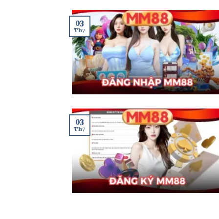
03
Th7
03
Th7