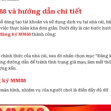
8 và hướng dẫn chi tiết
ễ dàng tạo tài khoản và sử dụng dịch vụ tại nhà cái, hệ
 việc thực hiện khá đơn giản. Dưới đây là các bước hư
đăng ký MM88
thành công:
 chính thức của nhà cái, sau đó nhấn chọn mục “Đăng 
úng đường dẫn để tránh tình trạng giả mạo, làm mất th
ượng xấu.
g ký MM88
n màn hình, nhiệm vụ của người chơi là điền đầy đủ dữ