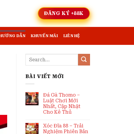
ĐĂNG KÝ +88K
HƯỚNG DẪN
KHUYẾN MÃI
LIÊN HỆ
BÀI VIẾT MỚI
Đá Gà Thomo –
Luật Chơi Mới
Nhất, Cập Nhật
Cho Kê Thủ
Xóc Đĩa 88 – Trải
Nghiệm Phiên Bản