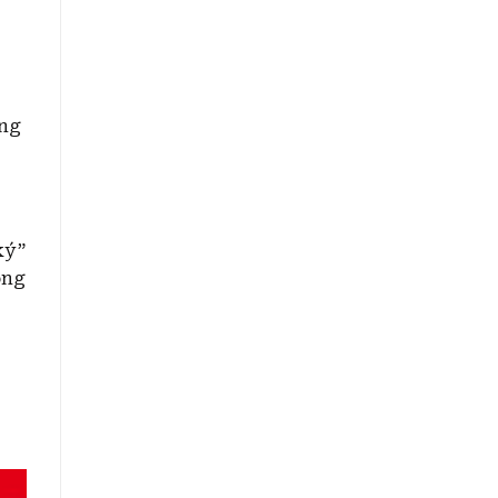
ớng
ký”
ông