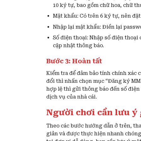
10 ký tự, bao gồm chữ hoa, chữ th
Mật khẩu: Có trên 6 ký tự, nên đặ
Nhập lại mật khẩu: Điền lại passw
Số điện thoại: Nhập số điện thoạ
cập nhật thông báo.
Bước 3: Hoàn tất
Kiểm tra để đảm bảo tính chính xác 
đổi thì nhấn chọn mục “Đăng ký MM88
hợp lệ thì gửi thông báo đến số điện
dịch vụ của nhà cái.
Người chơi cần lưu ý
Theo các bước hướng dẫn ở trên, tha
giản và được thực hiện nhanh chóng.