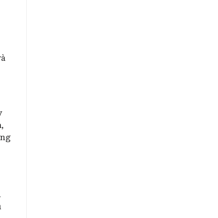
và
y
,
ụng
n
ụ